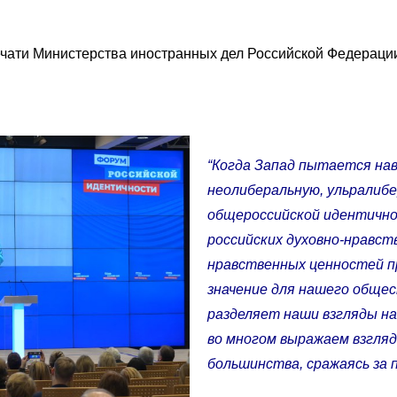
чати Министерства иностранных дел Российской Федерац
“Когда Запад пытается на
неолиберальную, ульралиб
общероссийской идентичн
российских духовно-нравст
нравственных ценностей п
значение для нашего общес
разделяет наши взгляды н
во многом выражаем взгля
большинства, сражаясь за 