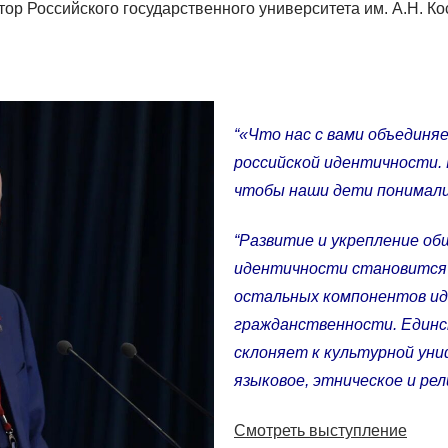
ор Российского государственного университета им. А.Н. К
“«Что нас с вами объединя
российской идентичности. 
чтобы наши дети понимали:
“Развитие и укрепление об
идентичности становится
остальных компонентов иде
гражданственности. Единс
склоняет к культурной уни
языковое, этническое и рел
Смотреть выступление