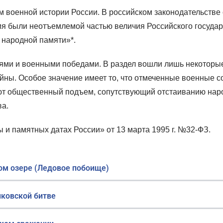
военной истории России. В российском законодательстве о
жия были неотъемлемой частью величия Российского госуда
 народной памяти»*.
ями и военными победами. В раздел вошли лишь некоторые 
йны. Особое значение имеет то, что отмеченные военные с
ают общественный подъем, сопутствующий отстаиванию наро
ва.
 и памятных датах России» от 13 марта 1995 г. №32-ФЗ.
ком озере (Ледовое побоище)
иковской битве