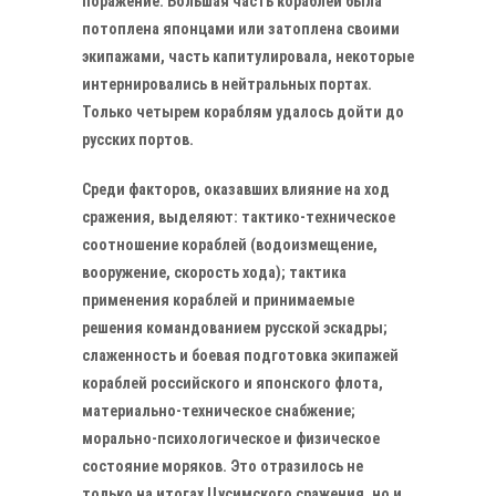
поражение. Большая часть кораблей была
потоплена японцами или затоплена своими
экипажами, часть капитулировала, некоторые
интернировались в нейтральных портах.
Только четырем кораблям удалось дойти до
русских портов.
Среди факторов, оказавших влияние на ход
сражения, выделяют: тактико-техническое
соотношение кораблей (водоизмещение,
вооружение, скорость хода); тактика
применения кораблей и принимаемые
решения командованием русской эскадры;
слаженность и боевая подготовка экипажей
кораблей российского и японского флота,
материально-техническое снабжение;
морально-психологическое и физическое
состояние моряков. Это отразилось не
только на итогах Цусимского сражения, но и