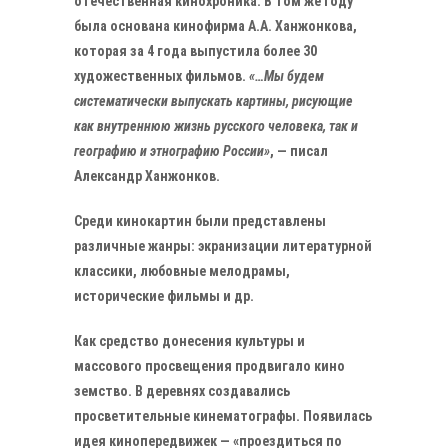
отечественная кинохроника. В том же году
была основана кинофирма А.А. Ханжонкова,
которая за 4 года выпустила более 30
художественных фильмов.
«…Мы будем
систематически выпускать картины, рисующие
как внутреннюю жизнь русского человека, так и
географию и этнографию России»
, — писал
Александр Ханжонков.
Среди кинокартин были представлены
различные жанры: экранизации литературной
классики, любовные мелодрамы,
исторические фильмы и др.
Как средство донесения культуры и
массового просвещения продвигало кино
земство. В деревнях создавались
просветительные кинематографы. Появилась
идея кинопередвижек — «проездиться по