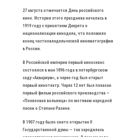
27 августа отмечается День российского
кино. История этого праздника началась в
1919 году с принятием Декрета о
национализации кинодела, что положило
конец частновладельческой кинематографии
в России.
В Российской империи первый киносеанс
состоялся в мае 1896 года в петербургском
саду «Аквариум», а через год был открыт
первый кинотеатр. Через 12 лет был показан
первый фильм российского производства —
«Понизовая вольница» по мотивам народной
песни о Степане Разине.
В 1907 году было снято открытие II
Государственной думы — так зародилась