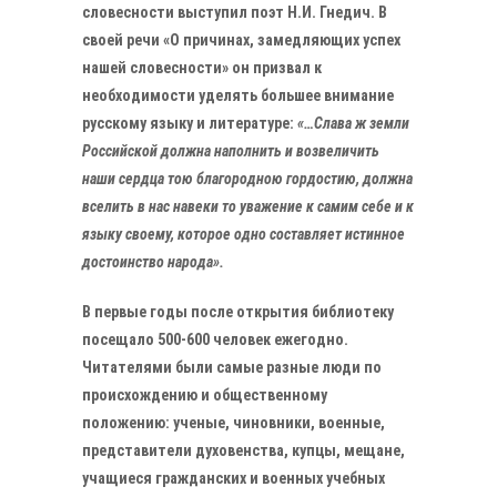
словесности выступил поэт Н.И. Гнедич. В
своей речи «О причинах, замедляющих успех
нашей словесности» он призвал к
необходимости уделять большее внимание
русскому языку и литературе:
«…Слава ж земли
Российской должна наполнить и возвеличить
наши сердца тою благородною гордостию, должна
вселить в нас навеки то уважение к самим себе и к
языку своему, которое одно составляет истинное
достоинство народа».
В первые годы после открытия библиотеку
посещало 500-600 человек ежегодно.
Читателями были самые разные люди по
происхождению и общественному
положению: ученые, чиновники, военные,
представители духовенства, купцы, мещане,
учащиеся гражданских и военных учебных