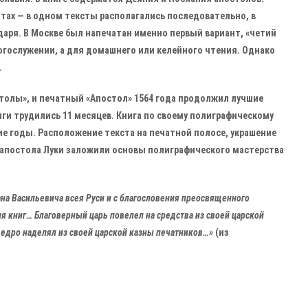
антах — в одном тексты располагались последовательно, в
аря. В Москве был напечатан именно первый вариант, «четий
огослужении, а для домашнего или келейного чтения. Однако
.
столы», и печатный «Апостол» 1564 года продолжил лучшие
ги трудились 11 месяцев. Книга по своему полиграфическому
е годы. Расположение текста на печатной полосе, украшение
 апостола Луки заложили основы полиграфического мастерства
ана Васильевича всея Руси и с благословения преосвященного
я книг… Благоверный царь повелел на средства из своей царской
щедро наделял из своей царской казны печатников…»
(из