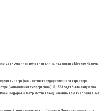
очно датированная печатная книга, изданная в Москве Иваном
 Первая типография частно-государственного характера
стра («анонимная типография»). В 1563 году была запущена
 Иван Федоров и Петр Мстиставец. Именно там 19 апреля 1563
славия. В книге содержатся Деяния и Послания апостолов.