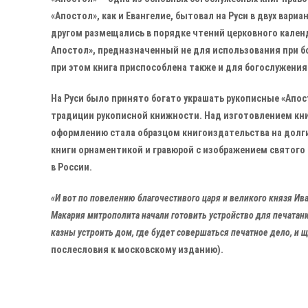
«Апостол», как и Евангелие, бытовал на Руси в двух вари
другом размещались в порядке чтений церковного календ
Апостол», предназначенный не для использования при б
при этом книга приспособлена также и для богослужения
На Руси было принято богато украшать рукописные «Апо
традиции рукописной книжности. Над изготовлением кни
оформлению стала образцом книгоиздательства на долги
книги орнаментикой и гравюрой с изображением святого
в России.
«И вот по повелению благочестивого царя и великого князя Ив
Макария митрополита начали готовить устройство для печатани
казны устроить дом, где будет совершаться печатное дело, и 
послесловия к московскому изданию).