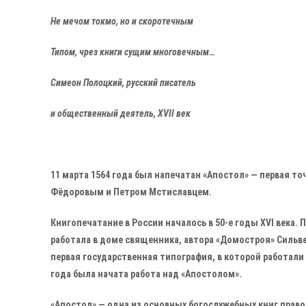
Не мечом токмо, но и скоротечным
Типом, чрез книги сущим многовечным…
Симеон Полоцкий, русский писатель
и общественный деятель, XVII век
11 марта 1564 года был напечатан «Апостол» — первая т
Фёдоровым и Петром Мстиславцем.
Книгопечатание в России началось в 50-е годы XVI века.
работала в доме священника, автора «Домостроя» Сильве
первая государственная типография, в которой работали
года была начата работа над «Апостолом».
«Апостол» — одна из основных богослужебных книг право