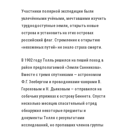
Участники полярной экспедиции были
увлечёнными учёными, мечтавшими изучить
труднодоступные земли, открыть новые
острова и установить на этих островах
российский флаг. Стремление к открытию
«нехоженых путей» не знало страха смерти.
В 1902 году Толль решился на пеший поход в
район предполагаемой «Земли Санникова».
Вместе с тремя спутниками — астрономом
Ф.Г. Зеебергом и проводниками-каюрами В.
Гороховым и Н. Дьяковым — отправился на
собачьих упряжках к острову Беннета. Спустя
несколько месяцев спасательный отряд
обнаружил некоторые предметы и
документы Толля с результатами
исследований, но пропавших членов группы