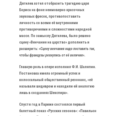
Дягилев хотел отобразить трагедию царя
Бориса на фоне неимоверно красочных
звуковых фресок, противопоставить
личность со всеми её внутренними
противоречиями и сложностями народной
массе. По замыслу Дягилева, было решено
сцену «Венчание на царство» дополнить и
расширить:
«Сцену венчания надо поставить так,
чтобы французы рехнулись от её величия».
Главную роль в опере исполнил Ф.И. Шаляпин.
Постановка имела огромный успех и
колоссальный общественный резонанс, «её
называли шедевром и находили ей аналогию
лишь в созданиях Шекспира».
Спустя год в Париже состоялся первый
балетный показ «Русских сезонов»: «Павильон