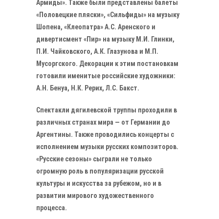
Армиды». Также были представлены балеты
«Половецкие пляски», «Сильфиды» на музыку
Шопена, «Клеопатра» А.С. Аренского и
дивертисмент «Пир» на музыку М.И. Глинки,
П.И. Чайковского, А.К. Глазунова и М.П.
Мусоргского. Декорации к этим постановкам
готовили именитые российские художники:
А.Н. Бенуа, Н.К. Рерих, Л.С. Бакст.
Спектакли дягилевской труппы проходили в
различных странах мира — от Германии до
Аргентины. Также проводились концерты с
исполнением музыки русских композиторов.
«Русские сезоны» сыграли не только
огромную роль в популяризации русской
культуры и искусства за рубежом, но и в
развитии мирового художественного
процесса.