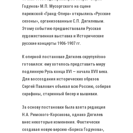
Годунов» М.П. Мусоргского на сцене
парижской «Гранд-Опера» открылись «Русские
сезоны», организованные С.П. Дягилевым.
Этому событию предшествовали Русская
художественная выставка и Исторические
русские концерты 1906-1907 гг.
К оперной постановке Дягилев скрупулёзно
готовился: ему хотелось представить миру
подлинную Русь конца XVI — начала XVII века.
Для воссоздания исторических образов
Сергей Павлович объехал всю Россию, собирая
сарафаны, старинный бисер и вышивки.
За основу постановки была взята редакция
Н.А. Римского-Корсакова, однако Дягилев
внес некоторые изменения. Фактически
создавая новую версию «Бориса Годунова»,