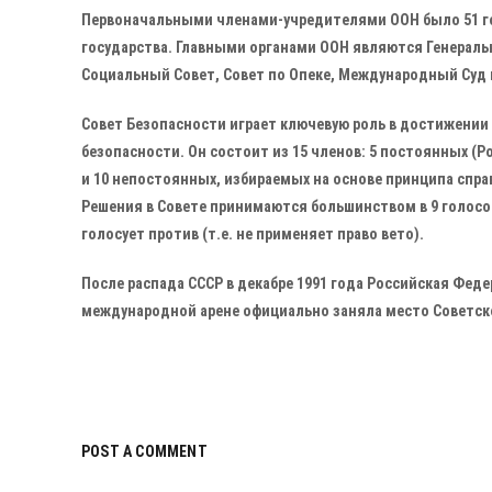
Первоначальными членами-учредителями ООН было 51 гос
государства. Главными органами ООН являются Генераль
Социальный Совет, Совет по Опеке, Международный Суд 
Совет Безопасности играет ключевую роль в достижении
безопасности. Он состоит из 15 членов: 5 постоянных (
и 10 непостоянных, избираемых на основе принципа спра
Решения в Совете принимаются большинством в 9 голосов
голосует против (т.е. не применяет право вето).
После распада СССР в декабре 1991 года Российская Фед
международной арене официально заняла место Советско
POST A COMMENT