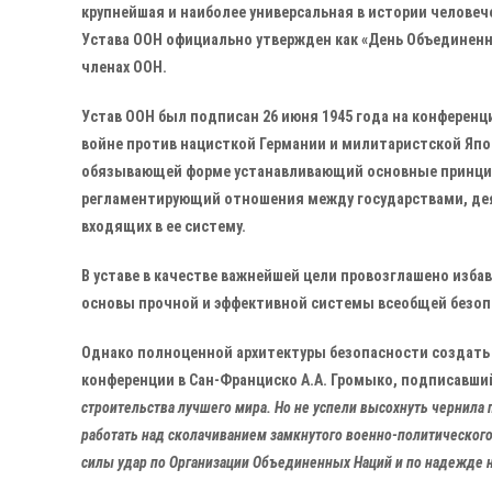
крупнейшая и наиболее универсальная в истории человеч
Устава ООН официально утвержден как «День Объединенн
членах ООН.
Устав ООН был подписан 26 июня 1945 года на конференц
войне против нацисткой Германии и милитаристской Яп
обязывающей форме устанавливающий основные принцип
регламентирующий отношения между государствами, дея
входящих в ее систему.
В уставе в качестве важнейшей цели провозглашено изб
основы прочной и эффективной системы всеобщей безоп
Однако полноценной архитектуры безопасности создать н
конференции в Сан-Франциско А.А. Громыко, подписавший
строительства лучшего мира. Но не успели высохнуть чернила п
работать над сколачиванием замкнутого военно-политического
силы удар по Организации Объединенных Наций и по надежде 