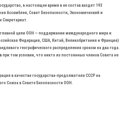
ударство, в настоящее время в ее состав входят 193
ная Ассамблея, Совет Безопасности, Экономический и
и Секретариат.
 главной цели ООН — поддержании международного мира и
Российская Федерация, США, Китай, Великобритания и Франция)
ведливого географического распределения сроком на два года.
 при том условии, что никто из постоянных членов Совета не
ерация в качестве государства-продолжателя СССР на
го Союза в Совете Безопасности ООН.