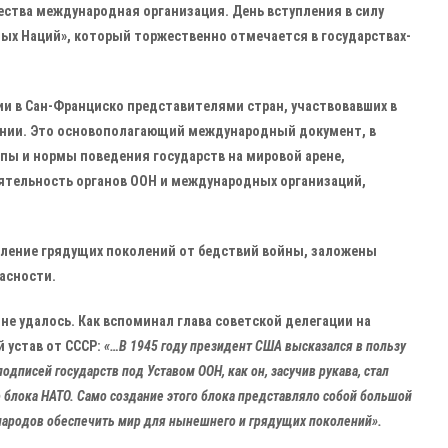
ества международная организация. День вступления в силу
ых Наций», который торжественно отмечается в государствах-
ии в Сан-Франциско представителями стран, участвовавших в
онии. Это основополагающий международный документ, в
ы и нормы поведения государств на мировой арене,
тельность органов ООН и международных организаций,
авление грядущих поколений от бедствий войны, заложены
асности.
е удалось. Как вспоминал глава советской делегации на
 устав от СССР:
«…В 1945 году президент США высказался в пользу
одписей государств под Уставом ООН, как он, засучив рукава, стал
 блока НАТО. Само создание этого блока представляло собой большой
народов обеспечить мир для нынешнего и грядущих поколений».