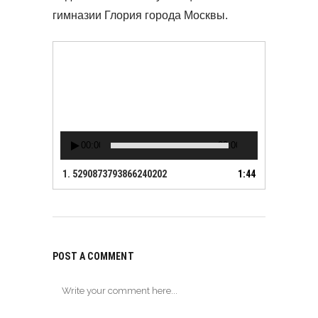
гимназии Глория города Москвы.
Видеоплеер
00:00
00:00
1.
5290873793866240202
1:44
POST A COMMENT