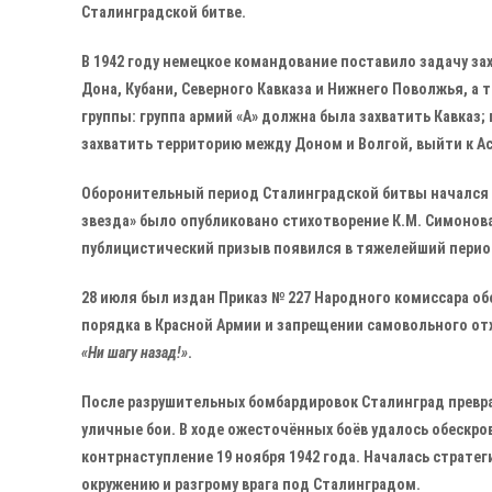
Сталинградской битве.
В 1942 году немецкое командование поставило задачу за
Дона, Кубани, Северного Кавказа и Нижнего Поволжья, а т
группы: группа армий «А» должна была захватить Кавказ;
захватить территорию между Доном и Волгой, выйти к Ас
Оборонительный период Сталинградской битвы начался 17
звезда» было опубликовано стихотворение К.М. Симонова 
публицистический призыв появился в тяжелейший период
28 июля был издан Приказ № 227 Народного комиссара об
порядка в Красной Армии и запрещении самовольного отх
«Ни шагу назад!»
.
После разрушительных бомбардировок Сталинград преврат
уличные бои. В ходе ожесточённых боёв удалось обескро
контрнаступление 19 ноября 1942 года. Началась стратег
окружению и разгрому врага под Сталинградом.