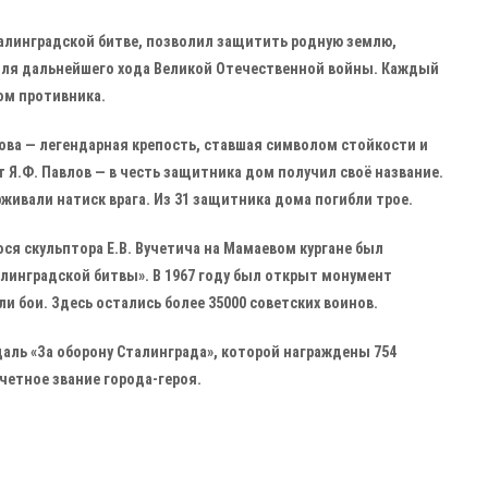
алинградской битве, позволил защитить родную землю,
 для дальнейшего хода Великой Отечественной войны. Каждый
ом противника.
ва — легендарная крепость, ставшая символом стойкости и
 Я.Ф. Павлов — в честь защитника дом получил своё название.
ерживали натиск врага. Из 31 защитника дома погибли трое.
ся скульптора Е.В. Вучетича на Мамаевом кургане был
линградской битвы». В 1967 году был открыт монумент
ли бои. Здесь остались более 35000 советских воинов.
аль «За оборону Сталинграда», которой награждены 754
четное звание города-героя.