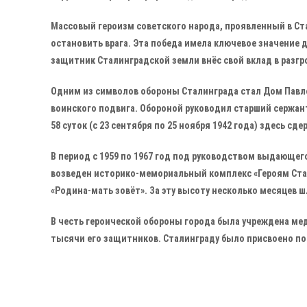
Массовый героизм советского народа, проявленный в Ст
остановить врага. Эта победа имела ключевое значение
защитник Сталинградской земли внёс свой вклад в разгр
Одним из символов обороны Сталинграда стал Дом Павло
воинского подвига. Обороной руководил старший сержант
58 суток (с 23 сентября по 25 ноября 1942 года) здесь сд
В период с 1959 по 1967 год под руководством выдающего
возведен историко-мемориальный комплекс «Героям Ста
«Родина-мать зовёт». За эту высоту несколько месяцев ш
В честь героической обороны города была учреждена мед
тысячи его защитников. Сталинграду было присвоено по