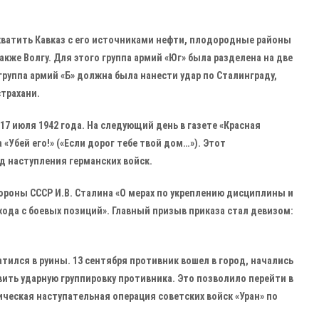
хватить Кавказ с его источниками нефти, плодородные районы
акже Волгу. Для этого группа армий «Юг» была разделена на две
 группа армий «Б» должна была нанести удар по Сталинграду,
трахани.
 июля 1942 года. На следующий день в газете «Красная
«Убей его!» («Если дорог тебе твой дом…»). Этот
 наступления германских войск.
ороны СССР И.В. Сталина «О мерах по укреплению дисциплины и
ода с боевых позиций». Главный призыв приказа стал девизом:
ился в руины. 13 сентября противник вошел в город, начались
вить ударную группировку противника. Это позволило перейти в
ическая наступательная операция советских войск «Уран» по